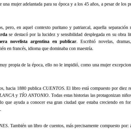
e una mujer adelantada para su época y a los 45 años, a pesar de los pr
s, pero, en aquel contexto puritano y patriarcal, aquella separación 
arda
se destacó por la lucidez y sensibilidad desplegada en su obra lit
mera novelista argentina en publicar
. Escribió novelas, dramas,
ién en francés, idioma que dominaba con maestría.
 muy propia de la época, ello no le impidió, como una mujer excepcional
tos, hacia 1880 publica
CUENTOS
. El libro está compuesto por diez r
BLANCA
y
TÍO ANTONIO
. Todas estas historias las protagonizan niñ
 lo que ayuda a conocer esa gran ciudad que estaba creciendo en fo
.
NES
. También un libro de cuentos, más precisamente compuesto por: