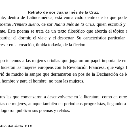
Retrato de sor Juana Inés de la Cruz.
nte, dentro de Latinoamérica, está enmarcado dentro de lo que pod
l poema
Primero sueño
, de sor
Juana Inés de la Cruz
, quien escribió y
e. Este poema se trata de un texto filosófico que aborda el tópico d
artita: el dormir, el viaje y el despertar. Su característica particula
esar en la creación, tímida todavía, de la ficción.
po tenemos a las mujeres criollas que jugaron un papel importante en
 hicieron las mujeres europeas con la Revolución Francesa, que valga 
irvió de mucho la sangre que derramaron en pos de la Declaración de
l hombre y para el hombre, no para las mujeres.
es las que comenzaron a desenvolverse en la literatura, como en otros
stas de mujeres, aunque también en periódicos progresistas, llegando 
lograron publicar sus poemas y relatos.
ntro del siglo XIX