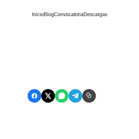
Inicio
Blog
Convocatoria
Descargas
ansilla: ¿Una precursora de la literat
Autor: Felipe Bochatay
1/26/2026
4 min read