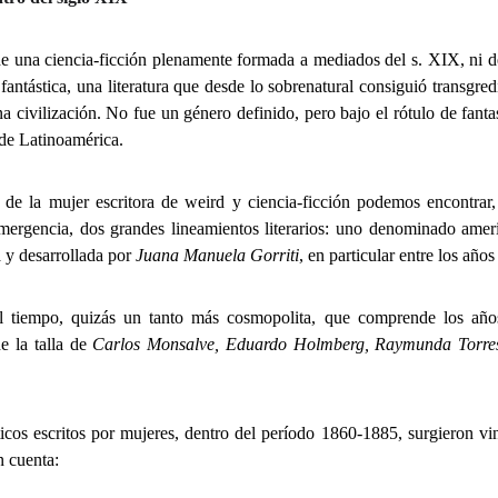
e una ciencia-ficción plenamente formada a mediados del s. XIX, ni d
a fantástica, una literatura que desde lo sobrenatural consiguió transgred
a civilización. No fue un género definido, pero bajo el rótulo de fant
 de Latinoamérica.
 de la mujer escritora de weird y ciencia-ficción podemos encontrar, 
 emergencia, dos grandes lineamientos literarios: uno denominado ame
 y desarrollada por
Juana Manuela Gorriti
, en particular entre los año
 el tiempo, quizás un tanto más cosmopolita, que comprende los a
e la talla de
Carlos Monsalve, Eduardo Holmberg, Raymunda Torres
ticos escritos por mujeres, dentro del período 1860-1885, surgieron vin
n cuenta: