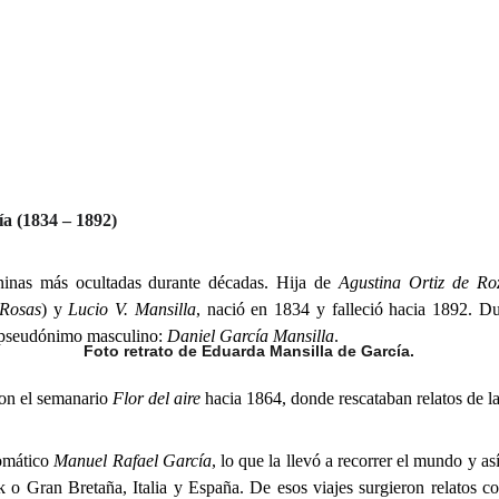
a (1834 – 1892)
ninas más ocultadas durante décadas. Hija de
Agustina Ortiz de Ro
Rosas
) y
Lucio V. Mansilla
, nació en 1834 y falleció hacia 1892. D
n pseudónimo masculino:
Daniel García Mansilla
.
Foto retrato de Eduarda Mansilla de García.
on el semanario
Flor del aire
hacia 1864, donde rescataban relatos de l
lomático
Manuel Rafael García
, lo que la llevó a recorrer el mundo y a
o Gran Bretaña, Italia y España. De esos viajes surgieron relatos con