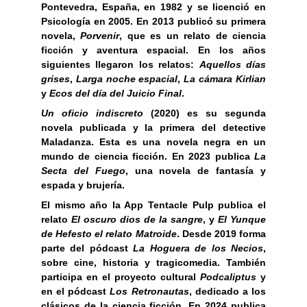
Pontevedra, España, en 1982 y se licenció en
Psicología en 2005. En 2013 publicó su primera
novela,
Porvenir
, que es un relato de ciencia
ficción y aventura espacial. En los años
siguientes llegaron los relatos:
Aquellos días
grises
,
Larga noche espacial
,
La cámara Kirlian
y
Ecos del día del Juicio Final
.
Un oficio indiscreto
(2020) es su segunda
novela publicada y la primera del detective
Maladanza. Esta es una novela negra en un
mundo de ciencia ficción. En 2023 publica
La
Secta del Fuego
, una novela de fantasía y
espada y brujería.
El mismo año la App Tentacle Pulp publica el
relato
El oscuro dios de la sangre
, y
El Yunque
de Hefesto el relato Matroide
. Desde 2019 forma
parte del pódcast
La Hoguera de los Necios
,
sobre cine, historia y tragicomedia. También
participa en el proyecto cultural
Podcaliptus
y
en el pódcast
Los Retronautas
, dedicado a los
clásicos de la ciencia ficción. En 2024 publica